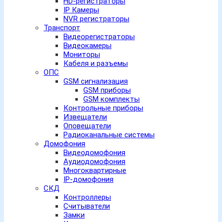
HD-регистраторы
IP Камеры
NVR регистраторы
Транспорт
Видеорегистраторы
Видеокамеры
Мониторы
Кабеля и разъемы
ОПС
GSM сигнализация
GSM приборы
GSM комплекты
Контрольные приборы
Извещатели
Оповещатели
Радиоканальные системы
Домофония
Видеодомофония
Аудиодомофония
Многоквартирные
IP-домофония
СКД
Контроллеры
Считыватели
Замки