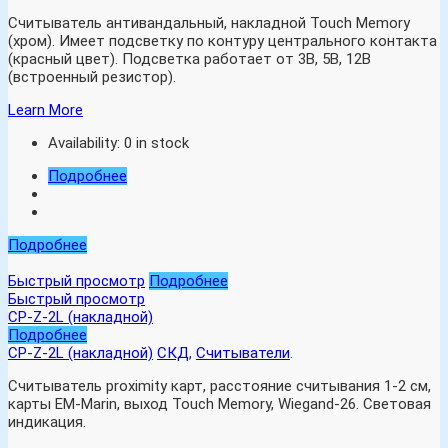
Cчитыватель антивандальный, накладной Touch Memory
(хром). Имеет подсветку по контуру центрального контакта
(красный цвет). Подсветка работает от 3В, 5В, 12В
(встроенный резистор).
Learn More
Availability:
0 in stock
Подробнее
Подробнее
Быстрый просмотр
Подробнее
Быстрый просмотр
CP-Z-2L (накладной)
Подробнее
CP-Z-2L (накладной)
СКД
,
Считыватели
.
Считыватель proximity карт, расстояние считывания 1-2 см,
карты EM-Marin, выход Touch Memory, Wiegand-26. Световая
индикация.