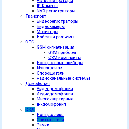
HD-регистраторы
IP Камеры
NVR регистраторы
Транспорт
Видеорегистраторы
Видеокамеры
Мониторы
Кабеля и разъемы
ОПС
GSM сигнализация
GSM приборы
GSM комплекты
Контрольные приборы
Извещатели
Оповещатели
Радиоканальные системы
Домофония
Видеодомофония
Аудиодомофония
Многоквартирные
IP-домофония
СКД
Контроллеры
Считыватели
Замки