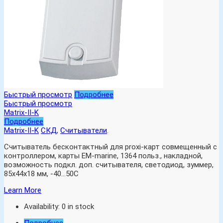
Быстрый просмотр
Подробнее
Быстрый просмотр
Matrix-II-K
Подробнее
Matrix-II-K
СКД
,
Считыватели
.
Считыватель бесконтактный для proxi-карт совмещенный с
контроллером, карты EM-marine, 1364 польз., накладной,
возможность подкл. доп. считывателя, светодиод, зуммер,
85х44х18 мм, -40…50C
Learn More
Availability:
0 in stock