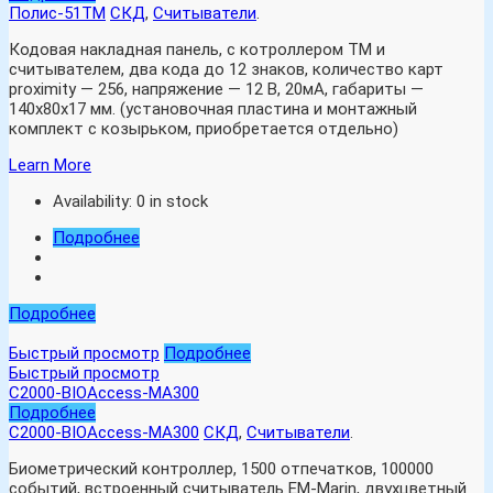
Полис-51ТМ
СКД
,
Считыватели
.
Кодовая накладная панель, с котроллером ТМ и
считывателем, два кода до 12 знаков, количество карт
proximity — 256, напряжение — 12 В, 20мА, габариты —
140х80х17 мм. (установочная пластина и монтажный
комплект с козырьком, приобретается отдельно)
Learn More
Availability:
0 in stock
Подробнее
Подробнее
Быстрый просмотр
Подробнее
Быстрый просмотр
С2000-BIOAccess-MA300
Подробнее
С2000-BIOAccess-MA300
СКД
,
Считыватели
.
Биометрический контроллер, 1500 отпечатков, 100000
событий, встроенный считыватель EM-Marin, двухцветный