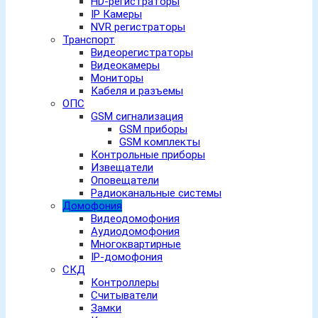
HD-регистраторы
IP Камеры
NVR регистраторы
Транспорт
Видеорегистраторы
Видеокамеры
Мониторы
Кабеля и разъемы
ОПС
GSM сигнализация
GSM приборы
GSM комплекты
Контрольные приборы
Извещатели
Оповещатели
Радиоканальные системы
Домофония
Видеодомофония
Аудиодомофония
Многоквартирные
IP-домофония
СКД
Контроллеры
Считыватели
Замки