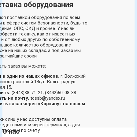
тавка оборудования
ся поставкой оборудования по всем
м в сфере систем безопасности, будь то
ение, ОПС, СКД и прочее. У нас вы
обрести технику, как от известных
к и от любых других по собственному
льшое количество оборудование
же на наших складах, а под заказ мы
кратчайшие сроки.
ать заказ вы можете:
 в один из наших офисов.
г. Волжский
иностроителей 14г; г. Волгоград ул.
ая 15.
ить.
(8443)38-71-21; (8442)60-08-38
ть на почту.
tdssb@yandex.ru
ть заказ через «Корзину» на нашем
ких лиц у нас доступны оплата
редствами или через терминал, а для
так же и по счету.
О нас