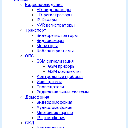
Видеонаблюдение
HD-видеокамеры
HD-регистраторы
IP Камеры
NVR регистраторы
Транспорт
Видеорегистраторы
Видеокамеры
Мониторы
Кабеля и разъемы
ОПС
GSM сигнализация
GSM приборы
GSM комплекты
Контрольные приборы
Извещатели
Оповещатели
Радиоканальные системы
Домофония
Видеодомофония
Аудиодомофония
Многоквартирные
IP-домофония
СКД