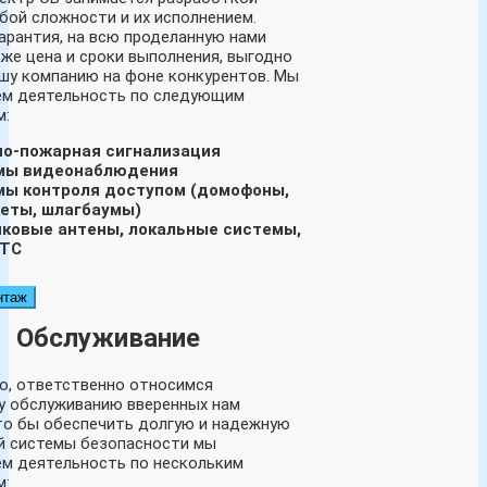
бой сложности и их исполнением.
арантия, на всю проделанную нами
кже цена и сроки выполнения, выгодно
шу компанию на фоне конкурентов. Мы
м деятельность по следующим
м:
но-пожарная сигнализация
мы видеонаблюдения
мы контроля доступом (домофоны,
еты, шлагбаумы)
ковые антены, локальные системы,
АТС
нтаж
Обслуживание
то, ответственно относимся
у обслуживанию вверенных нам
то бы обеспечить долгую и надежную
й системы безопасности мы
м деятельность по нескольким
м: