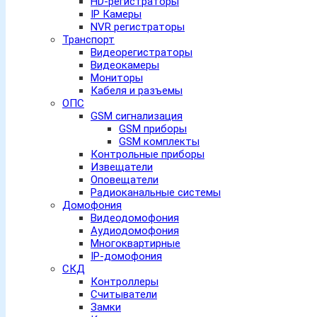
HD-регистраторы
IP Камеры
NVR регистраторы
Транспорт
Видеорегистраторы
Видеокамеры
Мониторы
Кабеля и разъемы
ОПС
GSM сигнализация
GSM приборы
GSM комплекты
Контрольные приборы
Извещатели
Оповещатели
Радиоканальные системы
Домофония
Видеодомофония
Аудиодомофония
Многоквартирные
IP-домофония
СКД
Контроллеры
Считыватели
Замки