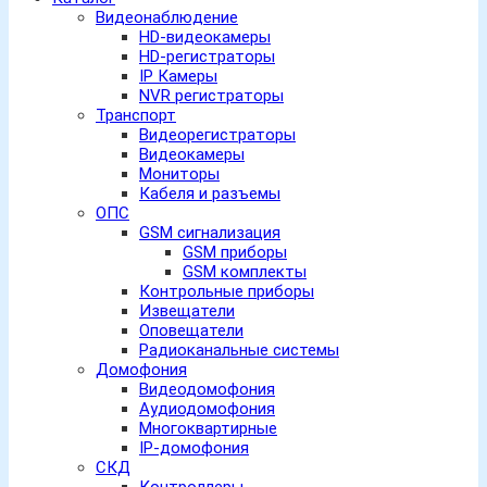
Видеонаблюдение
HD-видеокамеры
HD-регистраторы
IP Камеры
NVR регистраторы
Транспорт
Видеорегистраторы
Видеокамеры
Мониторы
Кабеля и разъемы
ОПС
GSM сигнализация
GSM приборы
GSM комплекты
Контрольные приборы
Извещатели
Оповещатели
Радиоканальные системы
Домофония
Видеодомофония
Аудиодомофония
Многоквартирные
IP-домофония
СКД