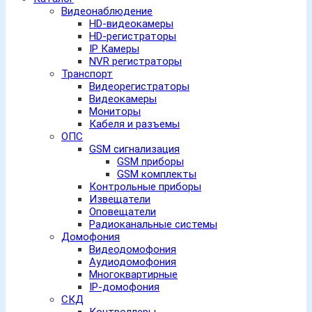
Видеонаблюдение
HD-видеокамеры
HD-регистраторы
IP Камеры
NVR регистраторы
Транспорт
Видеорегистраторы
Видеокамеры
Мониторы
Кабеля и разъемы
ОПС
GSM сигнализация
GSM приборы
GSM комплекты
Контрольные приборы
Извещатели
Оповещатели
Радиоканальные системы
Домофония
Видеодомофония
Аудиодомофония
Многоквартирные
IP-домофония
СКД