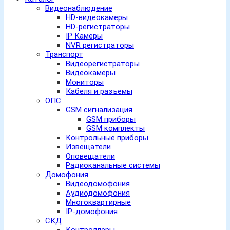
Видеонаблюдение
HD-видеокамеры
HD-регистраторы
IP Камеры
NVR регистраторы
Транспорт
Видеорегистраторы
Видеокамеры
Мониторы
Кабеля и разъемы
ОПС
GSM сигнализация
GSM приборы
GSM комплекты
Контрольные приборы
Извещатели
Оповещатели
Радиоканальные системы
Домофония
Видеодомофония
Аудиодомофония
Многоквартирные
IP-домофония
СКД