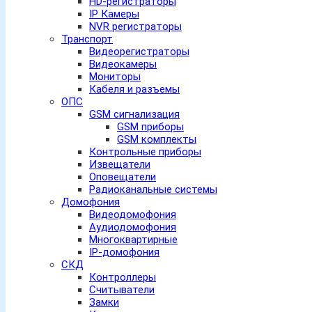
HD-регистраторы
IP Камеры
NVR регистраторы
Транспорт
Видеорегистраторы
Видеокамеры
Мониторы
Кабеля и разъемы
ОПС
GSM сигнализация
GSM приборы
GSM комплекты
Контрольные приборы
Извещатели
Оповещатели
Радиоканальные системы
Домофония
Видеодомофония
Аудиодомофония
Многоквартирные
IP-домофония
СКД
Контроллеры
Считыватели
Замки