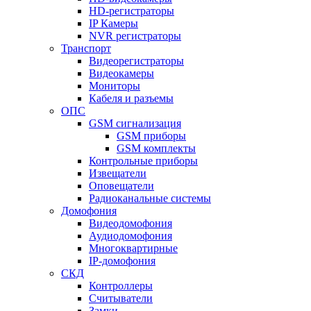
HD-регистраторы
IP Камеры
NVR регистраторы
Транспорт
Видеорегистраторы
Видеокамеры
Мониторы
Кабеля и разъемы
ОПС
GSM сигнализация
GSM приборы
GSM комплекты
Контрольные приборы
Извещатели
Оповещатели
Радиоканальные системы
Домофония
Видеодомофония
Аудиодомофония
Многоквартирные
IP-домофония
СКД
Контроллеры
Считыватели
Замки