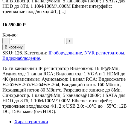
Синхр.воспр. 1 канал@8Мп, 5 каналов@1080P; 1 SATA для
HDD до 8Тб, 1 10M/100M/1000M Ethernet интерфейс;
тревожные вход/выход 4/1, [...]
16 590.00
Р
Кол-во:
-
+
В корзину
SKU:
126
.
Категории:
IP оборудование
,
NVR регистраторы
,
Видеонаблюдение
.
16-ти канальный IP-регистратор Видеовход: 16 IP@8Мп;
Аудиовход: 1 канал RCA; Видеовыход: 1 VGA и 1 HDMI до
4К (независимые); Аудиовыход; 1 канал RCA; Видеосжатие
H.265+/H.265/H.264+/H.264; Входящий поток 160 Мбит/с;
Исходящий поток 80 Мбит/с. Разрешение записи: до 8Мп.
Синхр.воспр. 1 канал@8Мп, 5 каналов@1080P; 1 SATA для
HDD до 8Тб, 1 10M/100M/1000M Ethernet интерфейс;
тревожные вход/выход 4/1, 2 х USB 2.0; -10°C до +55°C; 12В
DC; 15Вт макс (без HDD).
Характеристики