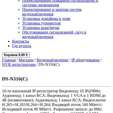
Проектирование пожарной сигнализации и
системы оповещения
Проектирование и монтаж систем
видеонаблюдения
Установка домофона в доме
Установка турникетов
Установка шлагбаума
Обслуживание сигнализаций, скуд и
видеонаблюдения
Контакты
Где купить
Корзина
0.00
Р
Главная
/
Магазин
/
Видеонаблюдение
/
IP оборудование
/
NVR регистраторы
/ DS-N316(С)
DS-N316(С)
16-ти канальный IP-регистратор Видеовход: 16 IP@8Мп;
Аудиовход: 1 канал RCA; Видеовыход: 1 VGA и 1 HDMI до
4К (независимые); Аудиовыход; 1 канал RCA; Видеосжатие
H.265+/H.265/H.264+/H.264; Входящий поток 160 Мбит/с;
Исходящий поток 80 Мбит/с. Разрешение записи: до 8Мп.