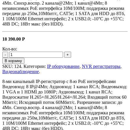
4Мп. Синхр.воспр. 2 канала@2Мп; 1 канал@4Мп; 8
независимых PoE интерфейса 10M/100M; поддержка режима
передачи до 250м,10Мбит/с, CAT5e; 1 SATA для HDD до 8Тб,
1 10M/100M Ethernet интерфейс; 2 х USB2.0; -10°C до +55°C;
48В DC; 18Вт макс (без HDD).
18 390.00
Р
Кол-во:
-
+
В корзину
SKU:
124
.
Категории:
IP оборудование
,
NVR регистраторы
,
Видеонаблюдение
.
8-ми канальный IP-регистратор c 8-ю PoE интерфейсами
Видеовход: 8 IP@4Мп; Аудиовход: 1 канал RCA; Видеовыход:
1 VGA и 1 HDMI до 1080Р; Аудиовыход; 1 канал RCA;
Видеосжатие H.265+/H.265/H.264+/H.264; Входящий поток 60
Мбит/с; Исходящий поток 60Мбит/с. Разрешение записи: до
4Мп. Синхр.воспр. 4 канала@2Мп; 1 канал@4Мп; 8
независимых PoE интерфейса 10M/100M; поддержка режима
передачи до 250м,10Мбит/с, CAT5e; 1 SATA для HDD до 8Тб,
1 10M/100M Ethernet интерфейс; 2 х USB2.0; -10°C до +55°C;
48В DC; 18Вт макс (без HDD).