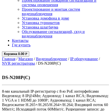
Проектирование пожарной сигнализации и
системы оповещения
Проектирование и монтаж систем
видеонаблюдения
Установка домофона в доме
Установка турникетов
Установка шлагбаума
Обслуживание сигнализаций, скуд и
видеонаблюдения
Контакты
Где купить
Корзина
0.00
Р
Главная
/
Магазин
/
Видеонаблюдение
/
IP оборудование
/
NVR регистраторы
/ DS-N208P(C)
DS-N208P(C)
8-ми канальный IP-регистратор c 8-ю PoE интерфейсами
Видеовход: 8 IP@4Мп; Аудиовход: 1 канал RCA; Видеовыход:
1 VGA и 1 HDMI до 1080Р; Аудиовыход; 1 канал RCA;
Видеосжатие H.265+/H.265/H.264+/H.264; Входящий поток 60
Мбит/с; Исходящий поток 60Мбит/с. Разрешение записи: до