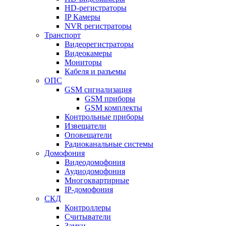
HD-регистраторы
IP Камеры
NVR регистраторы
Транспорт
Видеорегистраторы
Видеокамеры
Мониторы
Кабеля и разъемы
ОПС
GSM сигнализация
GSM приборы
GSM комплекты
Контрольные приборы
Извещатели
Оповещатели
Радиоканальные системы
Домофония
Видеодомофония
Аудиодомофония
Многоквартирные
IP-домофония
СКД
Контроллеры
Считыватели
Замки