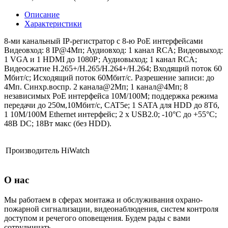
Описание
Характеристики
8-ми канальный IP-регистратор c 8-ю PoE интерфейсами
Видеовход: 8 IP@4Мп; Аудиовход: 1 канал RCA; Видеовыход:
1 VGA и 1 HDMI до 1080Р; Аудиовыход; 1 канал RCA;
Видеосжатие H.265+/H.265/H.264+/H.264; Входящий поток 60
Мбит/с; Исходящий поток 60Мбит/с. Разрешение записи: до
4Мп. Синхр.воспр. 2 канала@2Мп; 1 канал@4Мп; 8
независимых PoE интерфейса 10M/100M; поддержка режима
передачи до 250м,10Мбит/с, CAT5e; 1 SATA для HDD до 8Тб,
1 10M/100M Ethernet интерфейс; 2 х USB2.0; -10°C до +55°C;
48В DC; 18Вт макс (без HDD).
Производитель
HiWatch
О нас
Мы работаем в сферах монтажа и обслуживания охрано-
пожарной сигнализации, видеонаблюдения, систем контроля
доступом и речегого оповещения. Будем рады с вами
сотрудничать.