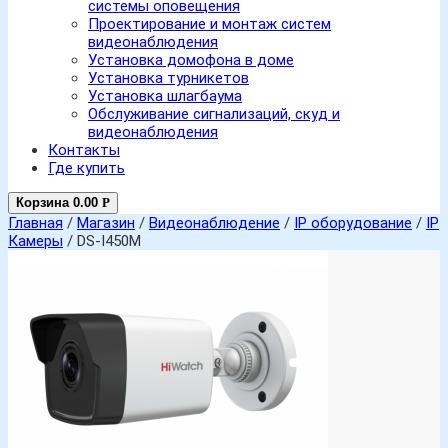
системы оповещения
Проектирование и монтаж систем
видеонаблюдения
Установка домофона в доме
Установка турникетов
Установка шлагбаума
Обслуживание сигнализаций, скуд и
видеонаблюдения
Контакты
Где купить
Корзина
0.00
Р
Главная
/
Магазин
/
Видеонаблюдение
/
IP оборудование
/
IP
Камеры
/ DS-I450M