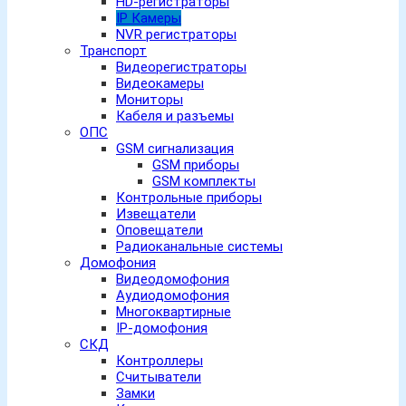
HD-регистраторы
IP Камеры
NVR регистраторы
Транспорт
Видеорегистраторы
Видеокамеры
Мониторы
Кабеля и разъемы
ОПС
GSM сигнализация
GSM приборы
GSM комплекты
Контрольные приборы
Извещатели
Оповещатели
Радиоканальные системы
Домофония
Видеодомофония
Аудиодомофония
Многоквартирные
IP-домофония
СКД
Контроллеры
Считыватели
Замки