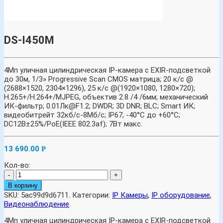
DS-I450M
4Мп уличная цилиндрическая IP-камера с EXIR-подсветкой
до 30м, 1/3» Progressive Scan CMOS матрица; 20 к/с @
(2688×1520, 2304×1296), 25 к/с @(1920×1080, 1280×720);
H.265+/H.264+/MJPEG, объектив 2.8 /4 /6мм; механический
ИК-фильтр; 0.01Лк@F1.2; DWDR; 3D DNR; BLC; Smart ИК;
видеобитрейт 32кб/с-8Мб/с; IP67; -40°C до +60°C;
DC12В±25%/PoE(IEEE 802.3af); 7Вт макс.
13 690.00
Р
Кол-во:
-
+
В корзину
SKU:
5ac99d9d6711
.
Категории:
IP Камеры
,
IP оборудование
,
Видеонаблюдение
.
4Мп уличная цилиндрическая IP-камера с EXIR-подсветкой