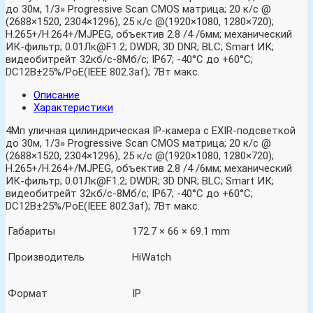
до 30м, 1/3» Progressive Scan CMOS матрица; 20 к/с @
(2688×1520, 2304×1296), 25 к/с @(1920×1080, 1280×720);
H.265+/H.264+/MJPEG, объектив 2.8 /4 /6мм; механический
ИК-фильтр; 0.01Лк@F1.2; DWDR; 3D DNR; BLC; Smart ИК;
видеобитрейт 32кб/с-8Мб/с; IP67; -40°C до +60°C;
DC12В±25%/PoE(IEEE 802.3af); 7Вт макс.
Описание
Характеристики
4Мп уличная цилиндрическая IP-камера с EXIR-подсветкой
до 30м, 1/3» Progressive Scan CMOS матрица; 20 к/с @
(2688×1520, 2304×1296), 25 к/с @(1920×1080, 1280×720);
H.265+/H.264+/MJPEG, объектив 2.8 /4 /6мм; механический
ИК-фильтр; 0.01Лк@F1.2; DWDR; 3D DNR; BLC; Smart ИК;
видеобитрейт 32кб/с-8Мб/с; IP67; -40°C до +60°C;
DC12В±25%/PoE(IEEE 802.3af); 7Вт макс.
Габариты
172.7 × 66 × 69.1 mm
Производитель
HiWatch
Формат
IP