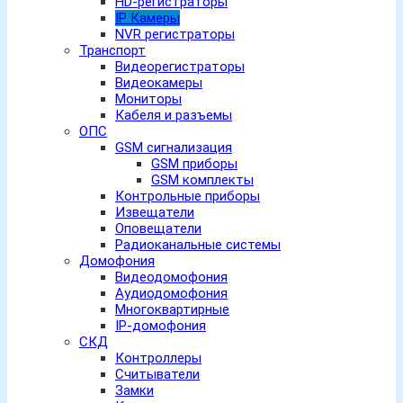
HD-регистраторы
IP Камеры
NVR регистраторы
Транспорт
Видеорегистраторы
Видеокамеры
Мониторы
Кабеля и разъемы
ОПС
GSM сигнализация
GSM приборы
GSM комплекты
Контрольные приборы
Извещатели
Оповещатели
Радиоканальные системы
Домофония
Видеодомофония
Аудиодомофония
Многоквартирные
IP-домофония
СКД
Контроллеры
Считыватели
Замки