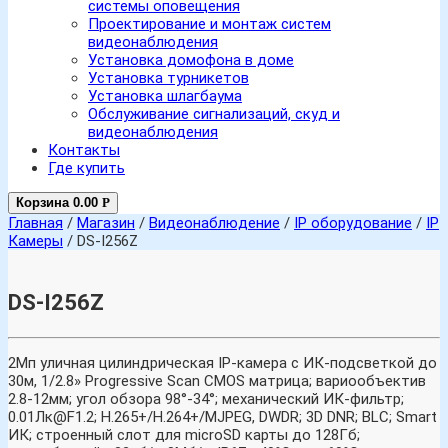
системы оповещения
Проектирование и монтаж систем
видеонаблюдения
Установка домофона в доме
Установка турникетов
Установка шлагбаума
Обслуживание сигнализаций, скуд и
видеонаблюдения
Контакты
Где купить
Корзина
0.00
Р
Главная
/
Магазин
/
Видеонаблюдение
/
IP оборудование
/
IP
Камеры
/ DS-I256Z
DS-I256Z
2Мп уличная цилиндрическая IP-камера с ИК-подсветкой до
30м, 1/2.8» Progressive Scan CMOS матрица; вариообъектив
2.8-12мм; угол обзора 98°-34°; механический ИК-фильтр;
0.01Лк@F1.2; H.265+/H.264+/MJPEG, DWDR; 3D DNR; BLC; Smart
ИК; строенный слот для microSD карты до 128Гб;