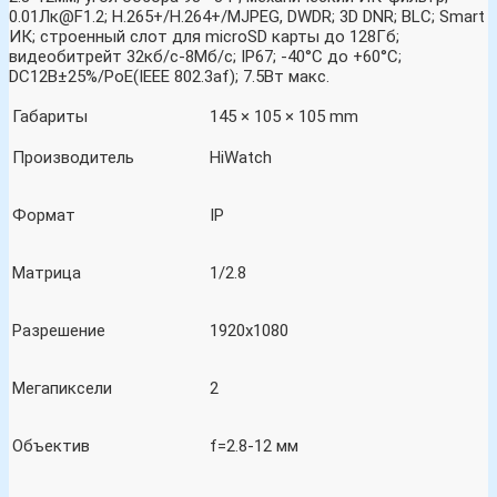
0.01Лк@F1.2; H.265+/H.264+/MJPEG, DWDR; 3D DNR; BLC; Smart
ИК; строенный слот для microSD карты до 128Гб;
видеобитрейт 32кб/с-8Мб/с; IP67; -40°C до +60°C;
DC12В±25%/PoE(IEEE 802.3af); 7.5Вт макс.
Габариты
145 × 105 × 105 mm
Производитель
HiWatch
Формат
IP
Матрица
1/2.8
Разрешение
1920х1080
Мегапиксели
2
Объектив
f=2.8-12 мм