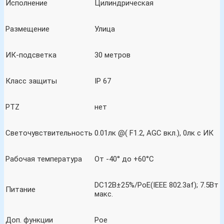
Исполнение
Цилиндрическая
Размещение
Улица
ИК-подсветка
30 метров
Класс защиты
IP 67
PTZ
нет
Светочувствительность
0.01лк @( F1.2, AGC вкл.), 0лк с ИК
Рабочая температура
От -40° до +60°C
DC12В±25%/PoE(IEEE 802.3af); 7.5Вт
Питание
макс.
Доп. функции
Рое