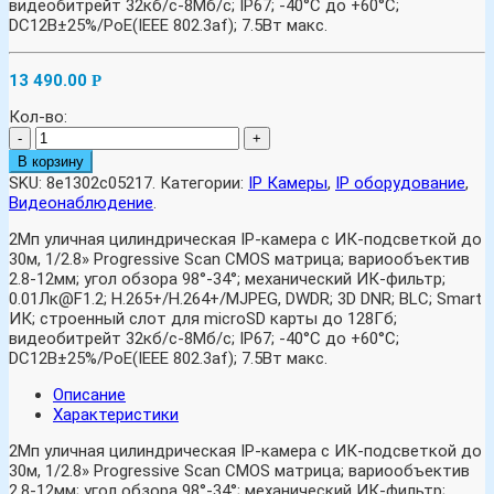
видеобитрейт 32кб/с-8Мб/с; IP67; -40°C до +60°C;
DC12В±25%/PoE(IEEE 802.3af); 7.5Вт макс.
13 490.00
Р
Кол-во:
-
+
В корзину
SKU:
8e1302c05217
.
Категории:
IP Камеры
,
IP оборудование
,
Видеонаблюдение
.
2Мп уличная цилиндрическая IP-камера с ИК-подсветкой до
30м, 1/2.8» Progressive Scan CMOS матрица; вариообъектив
2.8-12мм; угол обзора 98°-34°; механический ИК-фильтр;
0.01Лк@F1.2; H.265+/H.264+/MJPEG, DWDR; 3D DNR; BLC; Smart
ИК; строенный слот для microSD карты до 128Гб;
видеобитрейт 32кб/с-8Мб/с; IP67; -40°C до +60°C;
DC12В±25%/PoE(IEEE 802.3af); 7.5Вт макс.
Описание
Характеристики
2Мп уличная цилиндрическая IP-камера с ИК-подсветкой до
30м, 1/2.8» Progressive Scan CMOS матрица; вариообъектив
2.8-12мм; угол обзора 98°-34°; механический ИК-фильтр;