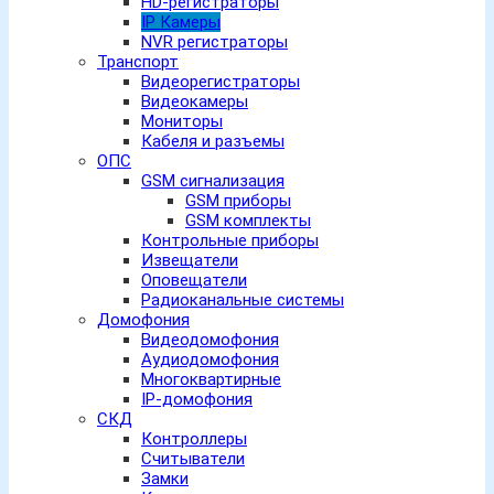
HD-регистраторы
IP Камеры
NVR регистраторы
Транспорт
Видеорегистраторы
Видеокамеры
Мониторы
Кабеля и разъемы
ОПС
GSM сигнализация
GSM приборы
GSM комплекты
Контрольные приборы
Извещатели
Оповещатели
Радиоканальные системы
Домофония
Видеодомофония
Аудиодомофония
Многоквартирные
IP-домофония
СКД
Контроллеры
Считыватели
Замки