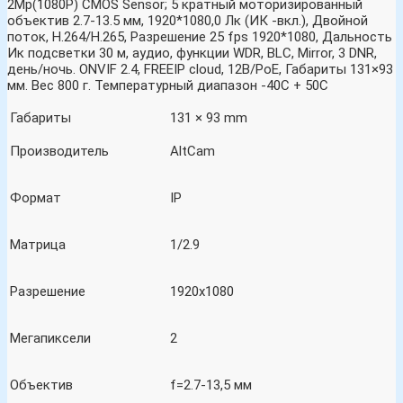
2Mp(1080P) CMOS Sensor; 5 кратный моторизированный
объектив 2.7-13.5 мм, 1920*1080,0 Лк (ИК -вкл.), Двойной
поток, H.264/H.265, Разрешение 25 fps 1920*1080, Дальность
Ик подсветки 30 м, аудио, функции WDR, BLC, Mirror, 3 DNR,
день/ночь. ONVIF 2.4, FREEIP cloud, 12В/PoE, Габариты 131×93
мм. Вес 800 г. Температурный диапазон -40С + 50С
Габариты
131 × 93 mm
Производитель
AltCam
Формат
IP
Матрица
1/2.9
Разрешение
1920х1080
Мегапиксели
2
Объектив
f=2.7-13,5 мм