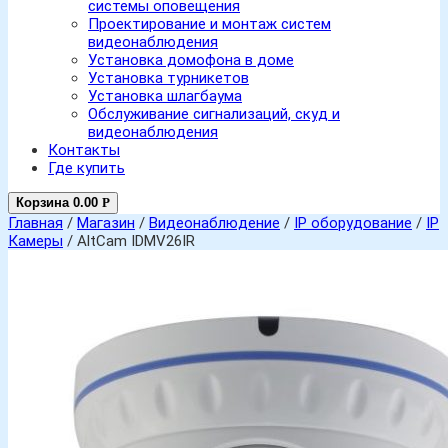
системы оповещения
Проектирование и монтаж систем
видеонаблюдения
Установка домофона в доме
Установка турникетов
Установка шлагбаума
Обслуживание сигнализаций, скуд и
видеонаблюдения
Контакты
Где купить
Корзина
0.00
Р
Главная
/
Магазин
/
Видеонаблюдение
/
IP оборудование
/
IP
Камеры
/ AltCam IDMV26IR