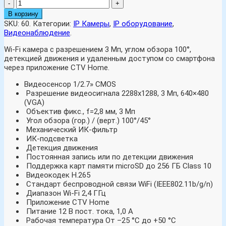
-
+
В корзину
SKU:
60
.
Категории:
IP Камеры
,
IP оборудование
,
Видеонаблюдение
.
Wi-Fi камера с разрешением 3 Мп, углом обзора 100°,
детекцией движения и удаленным доступом со смартфона
через приложение CTV Home.
Видеосенсор 1/2.7» CMOS
Разрешение видеосигнала 2288х1288, 3 Мп, 640×480
(VGA)
Объектив фикс., f=2,8 мм, 3 Мп
Угол обзора (гор.) / (верт.) 100°/45°
Механический ИК-фильтр
ИК-подсветка
Детекция движения
Постоянная запись или по детекции движения
Поддержка карт памяти microSD до 256 ГБ Class 10
Видеокодек H.265
Стандарт беспроводной связи WiFi (IEEE802.11b/g/n)
Диапазон Wi-Fi 2,4 ГГц
Приложение CTV Home
Питание 12 В пост. тока, 1,0 A
Рабочая температура От –25 °С до +50 °С