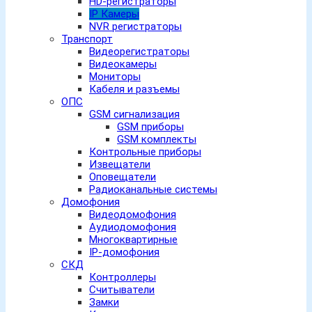
HD-регистраторы
IP Камеры
NVR регистраторы
Транспорт
Видеорегистраторы
Видеокамеры
Мониторы
Кабеля и разъемы
ОПС
GSM сигнализация
GSM приборы
GSM комплекты
Контрольные приборы
Извещатели
Оповещатели
Радиоканальные системы
Домофония
Видеодомофония
Аудиодомофония
Многоквартирные
IP-домофония
СКД
Контроллеры
Считыватели
Замки