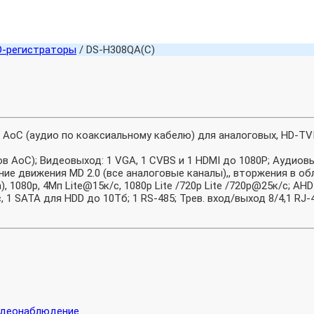
D-регистраторы
/ DS-H308QA(C)
AoC (аудио по коаксиальному кабелю) для аналоговых, HD-TVI,
ов AoC); Видеовыход: 1 VGA, 1 CVBS и 1 HDMI до 1080Р; Аудиов
ние движения MD 2.0 (все аналоговые каналы),, вторжения в обл
, 1080p, 4Мп Lite@15к/с, 1080p Lite /720p Lite /720p@25к/с; AH
 SATA для HDD до 10Тб; 1 RS-485; Трев. вход/выход 8/4,1 RJ-45
деонаблюдение
.