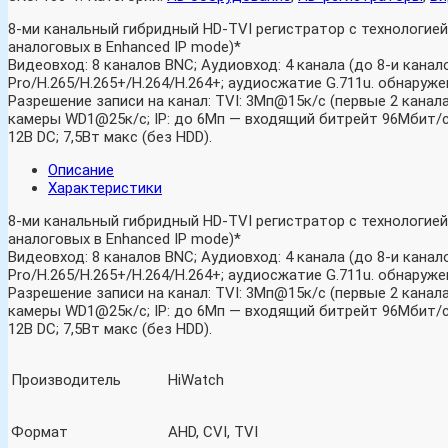
8-ми канальный гибридный HD-TVI регистратор c технологией 
аналоговых в Enhanced IP mode)*
Видеовход: 8 каналов BNC; Аудиовход: 4 канала (до 8-и канал
Pro/H.265/H.265+/H.264/H.264+; аудиосжатие G.711u. обнаруже
Разрешение записи на канал: TVI: 3Мп@15к/с (первые 2 канала)
камеры WD1@25к/с; IP: до 6Мп — входящий битрейт 96Мбит/с, 1
12В DC; 7,5Вт макс (без HDD).
Описание
Характеристики
8-ми канальный гибридный HD-TVI регистратор c технологией 
аналоговых в Enhanced IP mode)*
Видеовход: 8 каналов BNC; Аудиовход: 4 канала (до 8-и канал
Pro/H.265/H.265+/H.264/H.264+; аудиосжатие G.711u. обнаруже
Разрешение записи на канал: TVI: 3Мп@15к/с (первые 2 канала)
камеры WD1@25к/с; IP: до 6Мп — входящий битрейт 96Мбит/с, 1
12В DC; 7,5Вт макс (без HDD).
Производитель
HiWatch
Формат
AHD, CVI, TVI