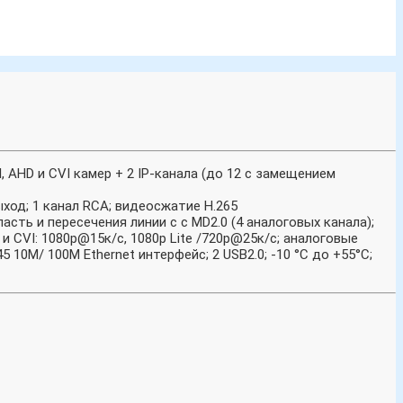
 AHD и CVI камер + 2 IP-канала (до 12 с замещением
ыход; 1 канал RCA; видеосжатие H.265
асть и пересечения линии c c MD2.0 (4 аналоговых канала);
D и CVI: 1080p@15к/с, 1080p Lite /720p@25к/с; аналоговые
 10M/ 100M Ethernet интерфейс; 2 USB2.0; -10 °C до +55°C;