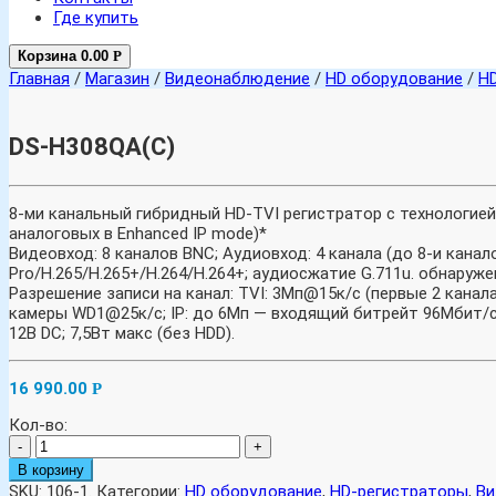
Где купить
Корзина
0.00
Р
Главная
/
Магазин
/
Видеонаблюдение
/
HD оборудование
/
H
DS-H308QA(C)
8-ми канальный гибридный HD-TVI регистратор c технологией 
аналоговых в Enhanced IP mode)*
Видеовход: 8 каналов BNC; Аудиовход: 4 канала (до 8-и канал
Pro/H.265/H.265+/H.264/H.264+; аудиосжатие G.711u. обнаруже
Разрешение записи на канал: TVI: 3Мп@15к/с (первые 2 канала)
камеры WD1@25к/с; IP: до 6Мп — входящий битрейт 96Мбит/с, 1
12В DC; 7,5Вт макс (без HDD).
16 990.00
Р
Кол-во:
-
+
В корзину
SKU:
106-1
.
Категории:
HD оборудование
,
HD-регистраторы
,
Ви