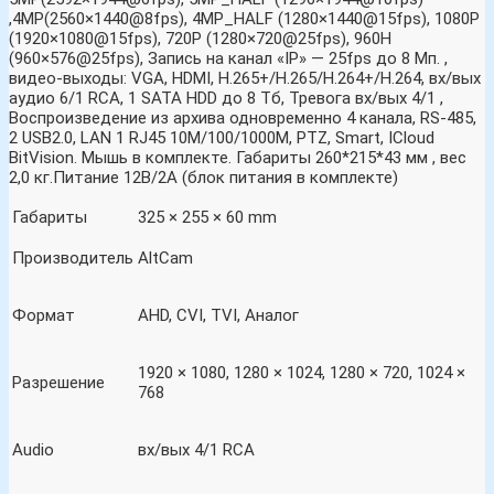
,4MP(2560×1440@8fps), 4MP_HALF (1280×1440@15fps), 1080P
(1920×1080@15fps), 720P (1280×720@25fps), 960H
(960×576@25fps), Запись на канал «IP» — 25fps до 8 Мп. ,
видео-выходы: VGA, HDMI, H.265+/H.265/H.264+/H.264, вх/вых
аудио 6/1 RCA, 1 SATA HDD до 8 Тб, Тревога вх/вых 4/1 ,
Воспроизведение из архива одновременно 4 канала, RS-485,
2 USB2.0, LAN 1 RJ45 10M/100/1000M, PTZ, Smart, ICloud
BitVision. Мышь в комплекте. Габариты 260*215*43 мм , вес
2,0 кг.Питание 12B/2А (блок питания в комплекте)
Габариты
325 × 255 × 60 mm
Производитель
AltCam
Формат
AHD, CVI, TVI, Аналог
1920 × 1080, 1280 × 1024, 1280 × 720, 1024 ×
Разрешение
768
Audio
вх/вых 4/1 RCA