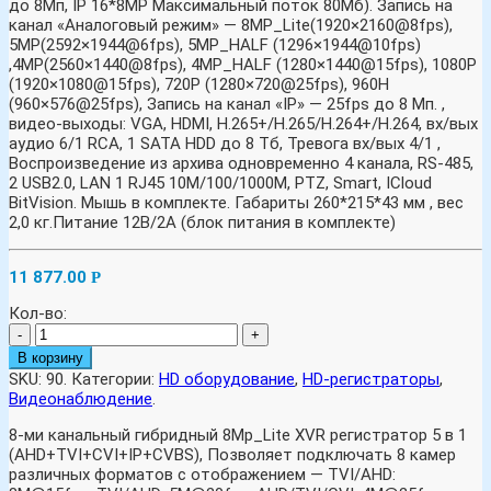
до 8Мп, IP 16*8MP Максимальный поток 80Mб). Запись на
канал «Аналоговый режим» — 8MP_Lite(1920×2160@8fps),
5MP(2592×1944@6fps), 5MP_HALF (1296×1944@10fps)
,4MP(2560×1440@8fps), 4MP_HALF (1280×1440@15fps), 1080P
(1920×1080@15fps), 720P (1280×720@25fps), 960H
(960×576@25fps), Запись на канал «IP» — 25fps до 8 Мп. ,
видео-выходы: VGA, HDMI, H.265+/H.265/H.264+/H.264, вх/вых
аудио 6/1 RCA, 1 SATA HDD до 8 Тб, Тревога вх/вых 4/1 ,
Воспроизведение из архива одновременно 4 канала, RS-485,
2 USB2.0, LAN 1 RJ45 10M/100/1000M, PTZ, Smart, ICloud
BitVision. Мышь в комплекте. Габариты 260*215*43 мм , вес
2,0 кг.Питание 12B/2А (блок питания в комплекте)
11 877.00
Р
Кол-во:
-
+
В корзину
SKU:
90
.
Категории:
HD оборудование
,
HD-регистраторы
,
Видеонаблюдение
.
8-ми канальный гибридный 8Mp_Lite XVR регистратор 5 в 1
(AHD+TVI+CVI+IP+CVBS), Позволяет подключать 8 камер
различных форматов с отображением — TVI/AHD: