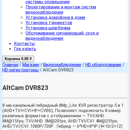
системы оповещения
Проектирование и монтаж систем
видеонаблюдения
Установка домофона в доме
Установка турникетов
Установка шлагбаума
Обслуживание сигнализаций, скуд и
видеонаблюдения
Контакты
Где купить
Корзина
0.00
Р
Главная
/
Магазин
/
Видеонаблюдение
/
HD оборудование
/
HD-регистраторы
/ AltCam DVR823
AltCam DVR823
8-ми канальный гибридный 8Mp_Lite XVR регистратор 5 в 1
(AHD+TVI+CVI+IP+CVBS), Позволяет подключать 8 камер
различных форматов с отображением — TVI/AHD:
8M@15fps; TVI/AHD: 5M@20fps; AHD/TVI/CVI: 4M@25fps;
AHD/TVI/CVI: 1080P/720P . Гибрид — 6*HD+8*IP (4+10/2+12)