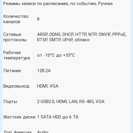
Режимы записи
по расписанию, по событию, Ручная
Количество
8
каналов
Сетевые
ARSP, DDNS, DHCP, HTTP, NTP, ONVIF, PPPoE,
протоколы
RTSP, SMTP, UPnP, облако
Рабочая
от -10°C до +55°C
температура
Питание
12B.2А
Видеовыход
HDMI, VGA
Порты
2 USB2.0, HDMI, LAN, RS-485, VGA
Жесткие диски
1 SATA HDD до 6 Тб
Доп. функции
Audio