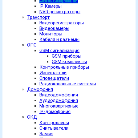
HD-регистраторы
IP Камеры
NVR регистраторы
Транспорт
Видеорегистраторы
Видеокамеры
Мониторы
Кабеля и разъемы
ОПС
GSM сигнализация
GSM приборы
GSM комплекты
Контрольные приборы
Извещатели
Оповещатели
Радиоканальные системы
Домофония
Видеодомофония
Аудиодомофония
Многоквартирные
IP-домофония
СКД
Контроллеры
Считыватели
Замки