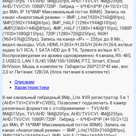
8M@15fps; TVI/AHD: 5M@20fps; AHD/TVI/CVI: 4M@25fps;
AHD/TVI/CVI: 1080P/720P . Гибрид — 6*HD+8*IP (4+10/2+12)
до 8Мп, IP 16*8MP Максимальный поток 80Mб). Запись на
канал «Аналоговый режим» — 8MP_Lite(1920×2160@8fps),
5MP(2592×1944@6fps), 5MP_HALF (1296×1944@10fps)
,4MP(2560×1440@8fps), 4MP_HALF (1280×1440@15fps), 1080P
(1920×1080@15fps), 720P (1280×720@25fps), 960H
(960×576@25fps), Запись на канал «IP» — 25fps до 8 Мп. ,
видео-выходы: VGA, HDMI, H.265+/H.265/H.264+/H.264, вх/вых
аудио 6/1 RCA, 1 SATA HDD до 8 Тб, Тревога вх/вых 4/1 ,
Воспроизведение из архива одновременно 4 канала, RS-485,
2 USB2.0, LAN 1 RJ45 10M/100/1000M, PTZ, Smart, ICloud
BitVision. Мышь в комплекте. Габариты 260*215*43 мм , вес
2,0 кг.Питание 12B/2А (блок питания в комплекте)
Описание
Характеристики
8-ми канальный гибридный 8Mp_Lite XVR регистратор 5 в 1
(AHD+TVI+CVI+IP+CVBS), Позволяет подключать 8 камер
различных форматов с отображением — TVI/AHD:
8M@15fps; TVI/AHD: 5M@20fps; AHD/TVI/CVI: 4M@25fps;
AHD/TVI/CVI: 1080P/720P . Гибрид — 6*HD+8*IP (4+10/2+12)
до 8Мп, IP 16*8MP Максимальный поток 80Mб). Запись на
канал «Аналоговый режим» — 8MP_Lite(1920×2160@8fps),
5MP(2592×1944@6fps), 5MP_HALF (1296×1944@10fps)