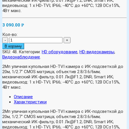
механический ИК-фильтр; 0.01 Лк@F1.2; DNR; Smart ИК;
видеовыход: 1 х HD-TVI; IP66; -40°С до +60°С; 12В DC±15%,
4Вт макс.
3 090.00
Р
Кол-во:
-
+
В корзину
SKU:
48
.
Категории:
HD оборудование
,
HD-видеокамеры
,
Видеонаблюдение
.
2Мп уличная купольная HD-TVI камера с ИК-подсветкой до
20м, 1/2.7″ CMOS матрица; объектив 2.8/3.6/6мм;
механический ИК-фильтр; 0.01 Лк@F1.2; DNR; Smart ИК;
видеовыход: 1 х HD-TVI; IP66; -40°С до +60°С; 12В DC±15%,
4Вт макс.
Описание
Характеристики
2Мп уличная купольная HD-TVI камера с ИК-подсветкой до
20м, 1/2.7″ CMOS матрица; объектив 2.8/3.6/6мм;
механический ИК-фильтр; 0.01 Лк@F1.2; DNR; Smart ИК;
видеовыход: 1 х HD-TVI; IP66; -40°С до +60°С; 12В DC±15%,