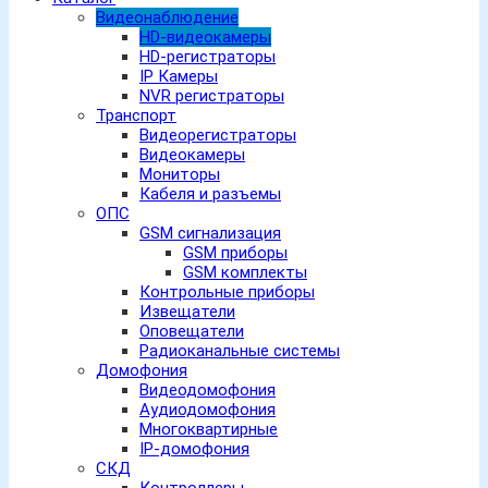
Видеонаблюдение
HD-видеокамеры
HD-регистраторы
IP Камеры
NVR регистраторы
Транспорт
Видеорегистраторы
Видеокамеры
Мониторы
Кабеля и разъемы
ОПС
GSM сигнализация
GSM приборы
GSM комплекты
Контрольные приборы
Извещатели
Оповещатели
Радиоканальные системы
Домофония
Видеодомофония
Аудиодомофония
Многоквартирные
IP-домофония
СКД