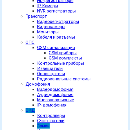
HD-регистраторы
IP Камеры
NVR регистраторы
Транспорт
Видеорегистраторы
Видеокамеры
Мониторы
Кабеля и разъемы
ОПС
GSM сигнализация
GSM приборы
GSM комплекты
Контрольные приборы
Извещатели
Оповещатели
Радиоканальные системы
Домофония
Видеодомофония
Аудиодомофония
Многоквартирные
IP-домофония
СКД
Контроллеры
Считыватели
Замки