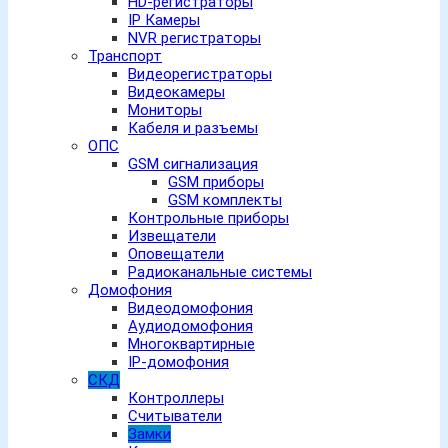
HD-регистраторы
IP Камеры
NVR регистраторы
Транспорт
Видеорегистраторы
Видеокамеры
Мониторы
Кабеля и разъемы
ОПС
GSM сигнализация
GSM приборы
GSM комплекты
Контрольные приборы
Извещатели
Оповещатели
Радиоканальные системы
Домофония
Видеодомофония
Аудиодомофония
Многоквартирные
IP-домофония
СКД
Контроллеры
Считыватели
Замки