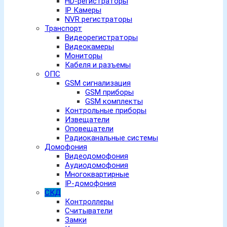
HD-регистраторы
IP Камеры
NVR регистраторы
Транспорт
Видеорегистраторы
Видеокамеры
Мониторы
Кабеля и разъемы
ОПС
GSM сигнализация
GSM приборы
GSM комплекты
Контрольные приборы
Извещатели
Оповещатели
Радиоканальные системы
Домофония
Видеодомофония
Аудиодомофония
Многоквартирные
IP-домофония
СКД
Контроллеры
Считыватели
Замки