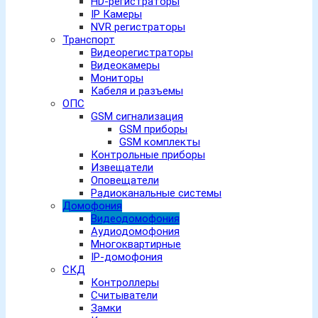
HD-регистраторы
IP Камеры
NVR регистраторы
Транспорт
Видеорегистраторы
Видеокамеры
Мониторы
Кабеля и разъемы
ОПС
GSM сигнализация
GSM приборы
GSM комплекты
Контрольные приборы
Извещатели
Оповещатели
Радиоканальные системы
Домофония
Видеодомофония
Аудиодомофония
Многоквартирные
IP-домофония
СКД
Контроллеры
Считыватели
Замки