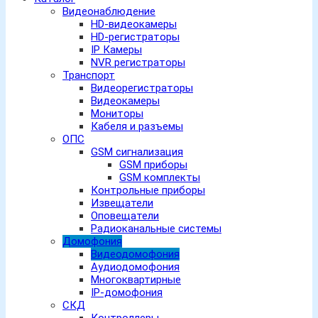
Видеонаблюдение
HD-видеокамеры
HD-регистраторы
IP Камеры
NVR регистраторы
Транспорт
Видеорегистраторы
Видеокамеры
Мониторы
Кабеля и разъемы
ОПС
GSM сигнализация
GSM приборы
GSM комплекты
Контрольные приборы
Извещатели
Оповещатели
Радиоканальные системы
Домофония
Видеодомофония
Аудиодомофония
Многоквартирные
IP-домофония
СКД