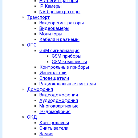
HD-регистраторы
IP Камеры
NVR регистраторы
Транспорт
Видеорегистраторы
Видеокамеры
Мониторы
Кабеля и разъемы
ОПС
GSM сигнализация
GSM приборы
GSM комплекты
Контрольные приборы
Извещатели
Оповещатели
Радиоканальные системы
Домофония
Видеодомофония
Аудиодомофония
Многоквартирные
IP-домофония
СКД
Контроллеры
Считыватели
Замки