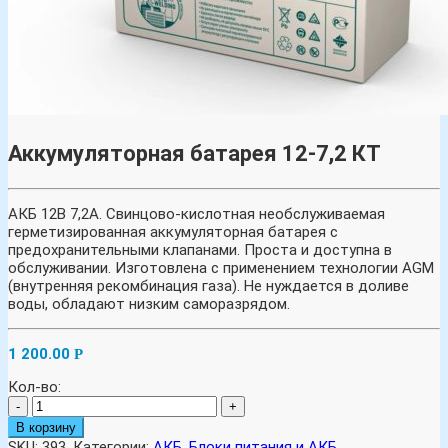
Аккумуляторная батарея 12-7,2 КТ
АКБ 12В 7,2А. Свинцово-кислотная необслуживаемая
герметизированная аккумуляторная батарея с
предохранительными клапанами. Проста и доступна в
обслуживании. Изготовлена с применением технологии AGM
(внутренняя рекомбинация газа). Не нуждается в доливе
воды, обладают низким саморазрядом.
1 200.00
Р
Кол-во:
-
+
В корзину
SKU:
393
.
Категории:
АКБ
,
Блоки питания и АКБ
.