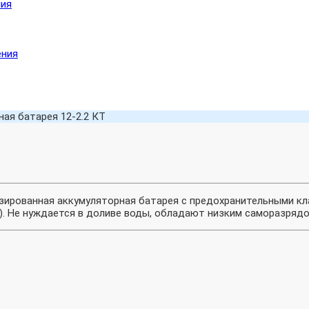
ния
ения
ая батарея 12-2.2 КТ
зированная аккумуляторная батарея с предохранительными кла
). Не нуждается в доливе воды, обладают низким саморазрядо