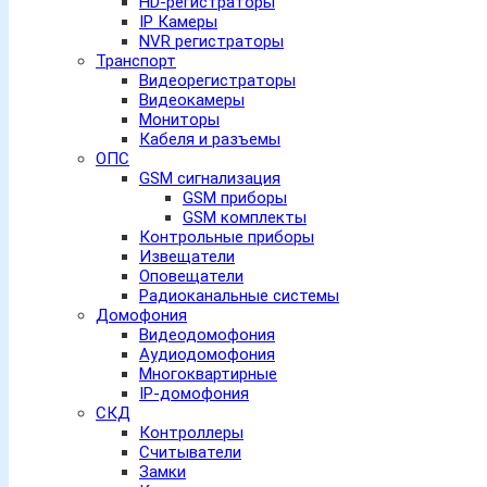
HD-регистраторы
IP Камеры
NVR регистраторы
Транспорт
Видеорегистраторы
Видеокамеры
Мониторы
Кабеля и разъемы
ОПС
GSM сигнализация
GSM приборы
GSM комплекты
Контрольные приборы
Извещатели
Оповещатели
Радиоканальные системы
Домофония
Видеодомофония
Аудиодомофония
Многоквартирные
IP-домофония
СКД
Контроллеры
Считыватели
Замки