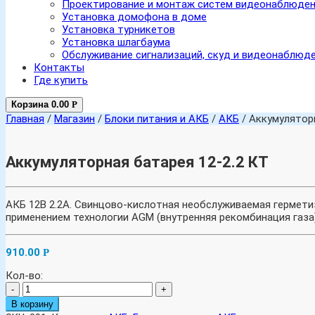
Проектирование и монтаж систем видеонаблюде
Установка домофона в доме
Установка турникетов
Установка шлагбаума
Обслуживание сигнализаций, скуд и видеонаблюд
Контакты
Где купить
Корзина
0.00
Р
Главная
/
Магазин
/
Блоки питания и АКБ
/
АКБ
/ Аккумуляторн
Аккумуляторная батарея 12-2.2 КТ
АКБ 12В 2.2А. Свинцово-кислотная необслуживаемая гермети
применением технологии AGM (внутренняя рекомбинация газа
910.00
Р
Кол-во:
-
+
В корзину