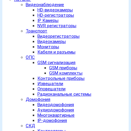
Видеонаблюдение
HD-видеокамеры
HD-регистраторы
IP Камеры
NVR регистраторы
Транспорт
Видеорегистраторы
Видеокамеры
Мониторы
Кабеля и разъемы
ОПС
GSM сигнализация
GSM приборы
GSM комплекты
Контрольные приборы
Извещатели
Оповещатели
Радиоканальные системы
Домофония
Видеодомофония
Аудиодомофония
Многоквартирные
IP-домофония
СКД