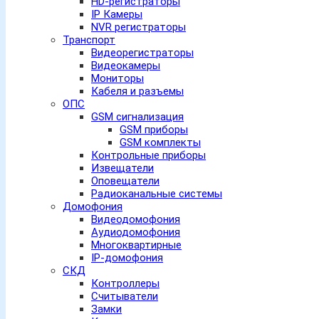
HD-регистраторы
IP Камеры
NVR регистраторы
Транспорт
Видеорегистраторы
Видеокамеры
Мониторы
Кабеля и разъемы
ОПС
GSM сигнализация
GSM приборы
GSM комплекты
Контрольные приборы
Извещатели
Оповещатели
Радиоканальные системы
Домофония
Видеодомофония
Аудиодомофония
Многоквартирные
IP-домофония
СКД
Контроллеры
Считыватели
Замки