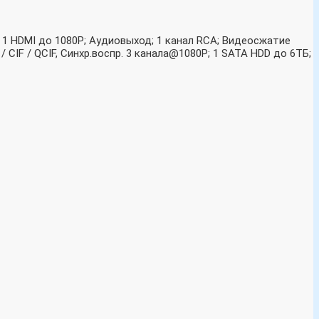
и 1 HDMI до 1080Р; Аудиовыход; 1 канал RCA; Видеосжатие
/ CIF / QCIF, Синхр.воспр. 3 канала@1080P; 1 SATA HDD до 6ТБ;