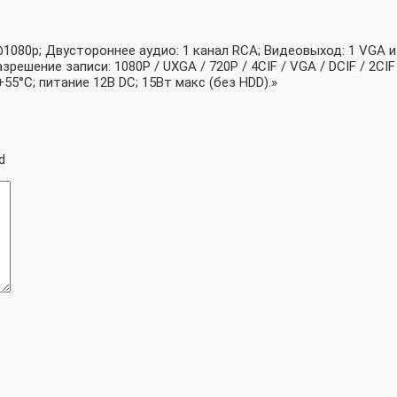
@1080p; Двустороннее аудио: 1 канал RCA; Видеовыход: 1 VGA 
ешение записи: 1080P / UXGA / 720P / 4CIF / VGA / DCIF / 2CIF 
 +55°C; питание 12В DC; 15Вт макс (без HDD).»
d