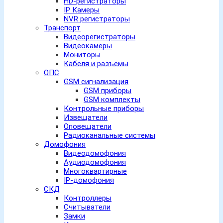
HD-регистраторы
IP Камеры
NVR регистраторы
Транспорт
Видеорегистраторы
Видеокамеры
Мониторы
Кабеля и разъемы
ОПС
GSM сигнализация
GSM приборы
GSM комплекты
Контрольные приборы
Извещатели
Оповещатели
Радиоканальные системы
Домофония
Видеодомофония
Аудиодомофония
Многоквартирные
IP-домофония
СКД
Контроллеры
Считыватели
Замки