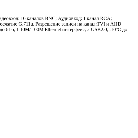
деовход: 16 каналов BNC; Аудиовход: 1 канал RCA;
осжатие G.711u. Разрешение записи на канал:TVI и AHD:
 6Тб; 1 10M/ 100M Ethernet интерфейс; 2 USB2.0; -10°C до