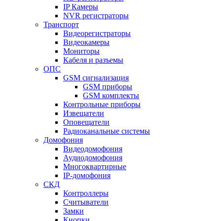
IP Камеры
NVR регистраторы
Транспорт
Видеорегистраторы
Видеокамеры
Мониторы
Кабеля и разъемы
ОПС
GSM сигнализация
GSM приборы
GSM комплекты
Контрольные приборы
Извещатели
Оповещатели
Радиоканальные системы
Домофония
Видеодомофония
Аудиодомофония
Многоквартирные
IP-домофония
СКД
Контроллеры
Считыватели
Замки
Кнопки