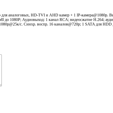
для аналоговых, HD-TVI и AHD камер + 1 IP-камера@1080p. Ви
I до 1080P; Аудиовыход: 1 канал RCA; видеосжатие H.264; ауди
1080p@25к/с. Синхр. воспр. 16 каналов@720p; 1 SATA для HDD до