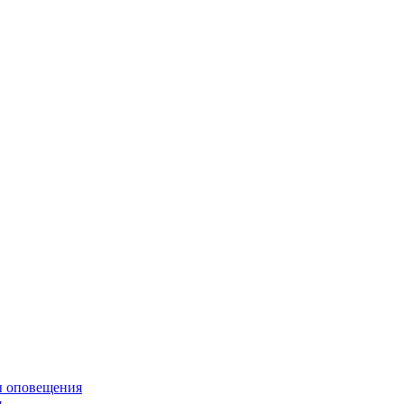
ы оповещения
я