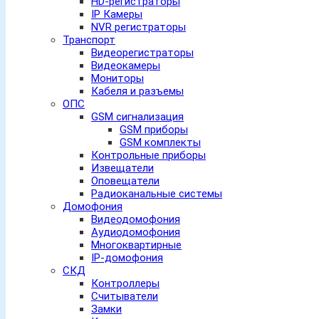
HD-регистраторы
IP Камеры
NVR регистраторы
Транспорт
Видеорегистраторы
Видеокамеры
Мониторы
Кабеля и разъемы
ОПС
GSM сигнализация
GSM приборы
GSM комплекты
Контрольные приборы
Извещатели
Оповещатели
Радиоканальные системы
Домофония
Видеодомофония
Аудиодомофония
Многоквартирные
IP-домофония
СКД
Контроллеры
Считыватели
Замки