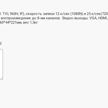
VI, 960H, IP), скорость записи 12 к/сек (1080N) и 25 к/сек(720
 воспроизведение до 8-ми каналов . Видео-выходы: VGA, HDMI, в
60*44*221мм, вес 1,5кг
d