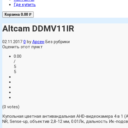
Где купить
Корзина
0.00
Р
Altcam DDMV11IR
02.11.2017
0
by
Арсен
Без рубрики
Оценить этот пункт
0.00
/
5
5
(0 votes)
Купольная цветная антивандальная AHD-видеокамера 4 в 1 (AHD
NR, Sense-up, объектив 2,8-12 мм, 0.01Лк, дальность Ик-подс