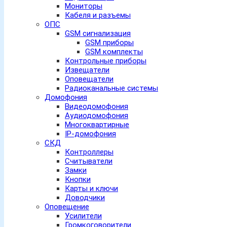
Мониторы
Кабеля и разъемы
ОПС
GSM сигнализация
GSM приборы
GSM комплекты
Контрольные приборы
Извещатели
Оповещатели
Радиоканальные системы
Домофония
Видеодомофония
Аудиодомофония
Многоквартирные
IP-домофония
СКД
Контроллеры
Считыватели
Замки
Кнопки
Карты и ключи
Доводчики
Оповещение
Усилители
Громкоговорители