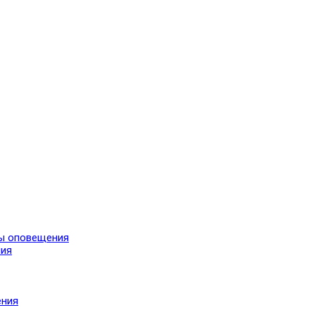
мы оповещения
ния
ения