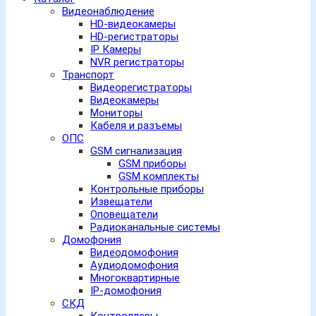
Видеонаблюдение
HD-видеокамеры
HD-регистраторы
IP Камеры
NVR регистраторы
Транспорт
Видеорегистраторы
Видеокамеры
Мониторы
Кабеля и разъемы
ОПС
GSM сигнализация
GSM приборы
GSM комплекты
Контрольные приборы
Извещатели
Оповещатели
Радиоканальные системы
Домофония
Видеодомофония
Аудиодомофония
Многоквартирные
IP-домофония
СКД