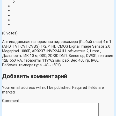
5
(0 votes)
Антивадальная панорамная видеокамера (Рыбий глаз) 4 в 1
(AHD, TVI, CVI, CVBS) 1/2,7″ HD CMOS Digital Image Sensor 2.0
Megapixel 1080P, AR0237+NVP2441H, объектив 2,1 mm ,
Дальность ИК 10 м, OSD, 2D/3D DNR, Sense up, DWDR, питание
12В 550 мА, габариты 119*62 мм, раб. Вес 450 гр, IP66,
Рабочая температура -40~+50℃
Добавить комментарий
Your email address will not be published.
Required fields are
marked
Comment