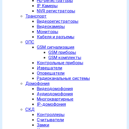
HD-регистраторы
IP Камеры
NVR регистраторы
Транспорт
Видеорегистраторы
Видеокамеры
Мониторы
Кабеля и разъемы
ОПС
GSM сигнализация
GSM приборы
GSM комплекты
Контрольные приборы
Извещатели
Оповещатели
Радиоканальные системы
Домофония
Видеодомофония
Аудиодомофония
Многоквартирные
IP-домофония
СКД
Контроллеры
Считыватели
Замки