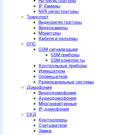
HD-регистраторы
IP Камеры
NVR регистраторы
Транспорт
Видеорегистраторы
Видеокамеры
Мониторы
Кабеля и разъемы
ОПС
GSM сигнализация
GSM приборы
GSM комплекты
Контрольные приборы
Извещатели
Оповещатели
Радиоканальные системы
Домофония
Видеодомофония
Аудиодомофония
Многоквартирные
IP-домофония
СКД
Контроллеры
Считыватели
Замки