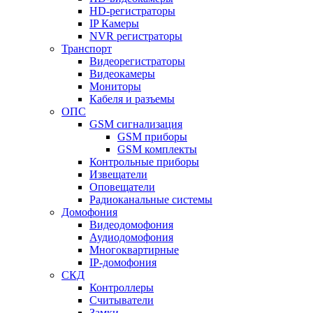
HD-регистраторы
IP Камеры
NVR регистраторы
Транспорт
Видеорегистраторы
Видеокамеры
Мониторы
Кабеля и разъемы
ОПС
GSM сигнализация
GSM приборы
GSM комплекты
Контрольные приборы
Извещатели
Оповещатели
Радиоканальные системы
Домофония
Видеодомофония
Аудиодомофония
Многоквартирные
IP-домофония
СКД
Контроллеры
Считыватели
Замки