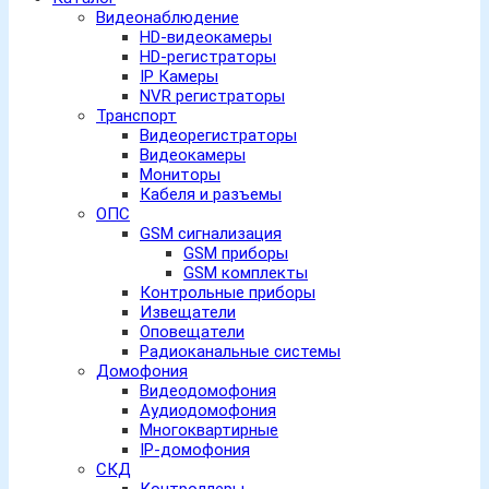
Видеонаблюдение
HD-видеокамеры
HD-регистраторы
IP Камеры
NVR регистраторы
Транспорт
Видеорегистраторы
Видеокамеры
Мониторы
Кабеля и разъемы
ОПС
GSM сигнализация
GSM приборы
GSM комплекты
Контрольные приборы
Извещатели
Оповещатели
Радиоканальные системы
Домофония
Видеодомофония
Аудиодомофония
Многоквартирные
IP-домофония
СКД