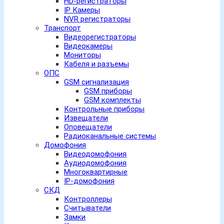
HD-регистраторы
IP Камеры
NVR регистраторы
Транспорт
Видеорегистраторы
Видеокамеры
Мониторы
Кабеля и разъемы
ОПС
GSM сигнализация
GSM приборы
GSM комплекты
Контрольные приборы
Извещатели
Оповещатели
Радиоканальные системы
Домофония
Видеодомофония
Аудиодомофония
Многоквартирные
IP-домофония
СКД
Контроллеры
Считыватели
Замки