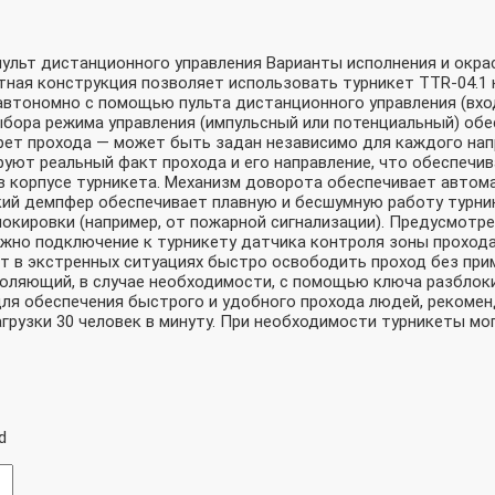
-пульт дистанционного управления Варианты исполнения и окр
ная конструкция позволяет использовать турникет TTR-04.1 
 автономно с помощью пульта дистанционного управления (вхо
бора режима управления (импульсный или потенциальный) обе
ет прохода — может быть задан независимо для каждого напр
ют реальный факт прохода и его направление, что обеспечив
 в корпусе турникета. Механизм доворота обеспечивает авто
ий демпфер обеспечивает плавную и бесшумную работу турнике
окировки (например, от пожарной сигнализации). Предусмот
жно подключение к турникету датчика контроля зоны прохода
 в экстренных ситуациях быстро освободить проход без прим
зволяющий, в случае необходимости, с помощью ключа разбло
 для обеспечения быстрого и удобного прохода людей, рекоме
нагрузки 30 человек в минуту. При необходимости турникеты м
d