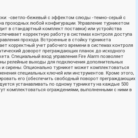
аски: -светло-бежевый с эффектом слюды -темно-серый с
на проходных любой конфигурации. Управление турникетом
дит в стандартный комплект поставки) или устройства
спечивает корректную работу в системах контроля доступа
авления прохода. Встроенные в стойку турникета
ает корректный учет рабочего времени в системах контроля
матический доворот преграждающих планок до исходного
та. Специальный вход управления Fire Alarm позволяет
рены релейные выходы для подключения дополнительных
 и сирены. Опционально турникет может комплектоваться
енения специальных ключей или инструментов. Кроме этого,
кировать его (обеспечить свободный поворот преграждающих
ндуется устанавливать по одному турникету на каждые 500
огут комплектоваться ограждениями, выполненными с ними в