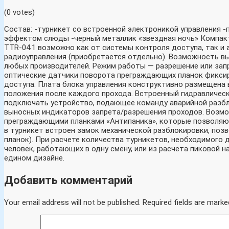
(0 votes)
Состав: -турникет со встроенной электроникой управления 
эффектом слюды -черный металлик «звездная ночь» Компакт
TTR-04.1 возможно как от системы контроля доступа, так и
радиоуправления (приобретается отдельно). Возможность вы
любых производителей. Режим работы — разрешение или запр
оптические датчики поворота преграждающих планок фиксиру
доступа. Плата блока управления конструктивно размещена
положения после каждого прохода. Встроенный гидравлическ
подключать устройство, подающее команду аварийной разбл
выносных индикаторов запрета/разрешения проходов. Возмо
преграждающими планками «Антипаника», которые позволяют
в турникет встроен замок механической разблокировки, по
планок). При расчете количества турникетов, необходимого
человек, работающих в одну смену, или из расчета пиковой 
едином дизайне.
Добавить комментарий
Your email address will not be published.
Required fields are marke