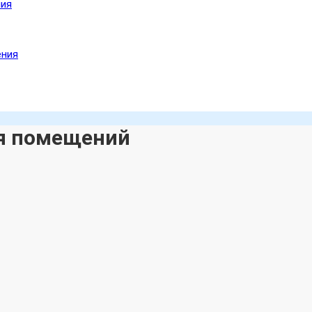
ния
ения
ля помещений