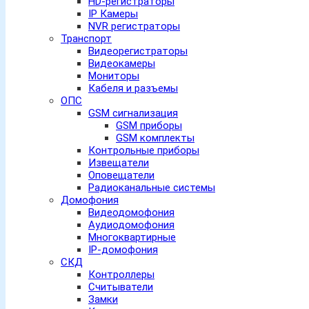
HD-регистраторы
IP Камеры
NVR регистраторы
Транспорт
Видеорегистраторы
Видеокамеры
Мониторы
Кабеля и разъемы
ОПС
GSM сигнализация
GSM приборы
GSM комплекты
Контрольные приборы
Извещатели
Оповещатели
Радиоканальные системы
Домофония
Видеодомофония
Аудиодомофония
Многоквартирные
IP-домофония
СКД
Контроллеры
Считыватели
Замки