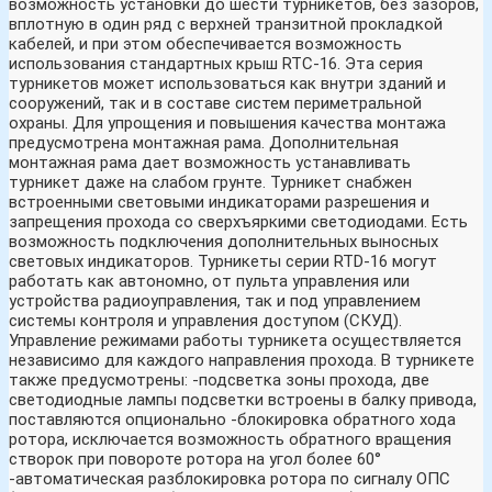
возможность установки до шести турникетов, без зазоров,
вплотную в один ряд с верхней транзитной прокладкой
кабелей, и при этом обеспечивается возможность
использования стандартных крыш RTC-16. Эта серия
турникетов может использоваться как внутри зданий и
сооружений, так и в составе систем периметральной
охраны. Для упрощения и повышения качества монтажа
предусмотрена монтажная рама. Дополнительная
монтажная рама дает возможность устанавливать
турникет даже на слабом грунте. Турникет снабжен
встроенными световыми индикаторами разрешения и
запрещения прохода со сверхъяркими светодиодами. Есть
возможность подключения дополнительных выносных
световых индикаторов. Турникеты серии RTD-16 могут
работать как автономно, от пульта управления или
устройства радиоуправления, так и под управлением
системы контроля и управления доступом (СКУД).
Управление режимами работы турникета осуществляется
независимо для каждого направления прохода. В турникете
также предусмотрены: -подсветка зоны прохода, две
светодиодные лампы подсветки встроены в балку привода,
поставляются опционально -блокировка обратного хода
ротора, исключается возможность обратного вращения
створок при повороте ротора на угол более 60°
-автоматическая разблокировка ротора по сигналу ОПС