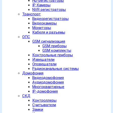
HD-регистраторы
IP Камеры
NVR регистраторы
Транспорт
Видеорегистраторы
Видеокамеры
Мониторы
Кабеля и разъемы
ОПС
GSM сигнализация
GSM приборы
GSM комплекты
Контрольные приборы
Извещатели
Оповещатели
Радиоканальные системы
Домофония
Видеодомофония
Аудиодомофония
Многоквартирные
IP-домофония
СКД
Контроллеры
Считыватели
Замки