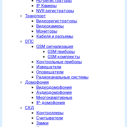
HD-регистраторы
IP Камеры
NVR регистраторы
Транспорт
Видеорегистраторы
Видеокамеры
Мониторы
Кабеля и разъемы
ОПС
GSM сигнализация
GSM приборы
GSM комплекты
Контрольные приборы
Извещатели
Оповещатели
Радиоканальные системы
Домофония
Видеодомофония
Аудиодомофония
Многоквартирные
IP-домофония
СКД
Контроллеры
Считыватели
Замки