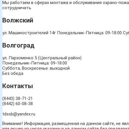
Мы работаем в сферах монтажа и обслуживания охрано-пожар
сотрудничать.
Волжский
ул. Машиностроителей 14г
Понедельник-Пятница: 09-18:00 Суб
Волгоград
ул. Пархоменко 5 (Центральный район)
Понедельник-Пятница: 09-18:00
Суббота, Воскресенье: выходной
Без обеда
Контакты
(8443) 38-71-21
(8442) 60-08-38
tdssb@yandex.ru
Внимание! Информация, размещенная на данном сайте, не яв
или акцию из числа указанных на данном сайте без предвари