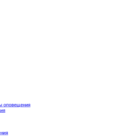
мы оповещения
ния
ения