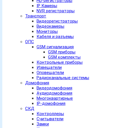
HD-регистраторы
IP Камеры
NVR регистраторы
Транспорт
Видеорегистраторы
Видеокамеры
Мониторы
Кабеля и разъемы
ОПС
GSM сигнализация
GSM приборы
GSM комплекты
Контрольные приборы
Извещатели
Оповещатели
Радиоканальные системы
Домофония
Видеодомофония
Аудиодомофония
Многоквартирные
IP-домофония
СКД
Контроллеры
Считыватели
Замки