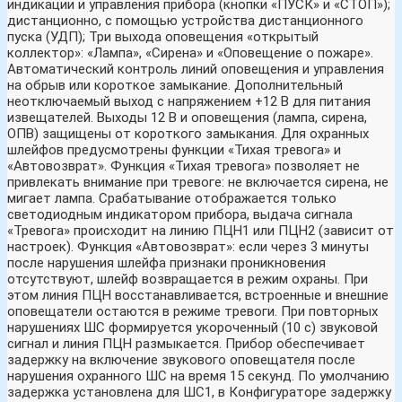
индикации и управления прибора (кнопки «ПУСК» и «СТОП»);
дистанционно, с помощью устройства дистанционного
пуска (УДП); Три выхода оповещения «открытый
коллектор»: «Лампа», «Сирена» и «Оповещение о пожаре».
Автоматический контроль линий оповещения и управления
на обрыв или короткое замыкание. Дополнительный
неотключаемый выход с напряжением +12 В для питания
извещателей. Выходы 12 В и оповещения (лампа, сирена,
ОПВ) защищены от короткого замыкания. Для охранных
шлейфов предусмотрены функции «Тихая тревога» и
«Автовозврат». Функция «Тихая тревога» позволяет не
привлекать внимание при тревоге: не включается сирена, не
мигает лампа. Срабатывание отображается только
светодиодным индикатором прибора, выдача сигнала
«Тревога» происходит на линию ПЦН1 или ПЦН2 (зависит от
настроек). Функция «Автовозврат»: если через 3 минуты
после нарушения шлейфа признаки проникновения
отсутствуют, шлейф возвращается в режим охраны. При
этом линия ПЦН восстанавливается, встроенные и внешние
оповещатели остаются в режиме тревоги. При повторных
нарушениях ШС формируется укороченный (10 с) звуковой
сигнал и линия ПЦН размыкается. Прибор обеспечивает
задержку на включение звукового оповещателя после
нарушения охранного ШС на время 15 секунд. По умолчанию
задержка установлена для ШС1, в Конфигураторе задержку