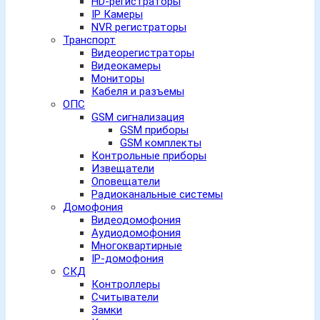
HD-регистраторы
IP Камеры
NVR регистраторы
Транспорт
Видеорегистраторы
Видеокамеры
Мониторы
Кабеля и разъемы
ОПС
GSM сигнализация
GSM приборы
GSM комплекты
Контрольные приборы
Извещатели
Оповещатели
Радиоканальные системы
Домофония
Видеодомофония
Аудиодомофония
Многоквартирные
IP-домофония
СКД
Контроллеры
Считыватели
Замки