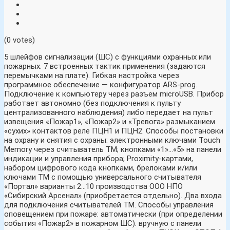
(0 votes)
5 шлейфов сигнализации (ШС) с функциями охранных или
пожарных. 7 встроенных тактик применения (задаются
перемычками на плате). Гибкая настройка через
программное обеспечение — конфигуратор ARS-prog.
Подключение к компьютеру через разъем microUSB. Прибор
работает автономно (без подключения к пульту
централизованного наблюдения) либо передает на пульт
извещения «Пожар1», «Пожар2» и «Тревога» размыканием
«сухих» контактов реле ПЦН1 и ПЦН2. Способы постановки
на охрану и снятия с охраны: электронными ключами Touch
Memory через считыватель ТМ; кнопками «1»…«5» на панели
индикации и управления прибора; Proximity-картами,
набором цифрового кода кнопками, брелоками и/или
ключами ТМ с помощью универсального считывателя
«Портал» варианты 2…10 производства ООО НПО
«Сибирский Арсенал» (приобретается отдельно). Два входа
для подключения считывателей ТМ. Способы управления
оповещением при пожаре: автоматически (при определении
события «Пожар2» в пожарном ШС). вручную с панели