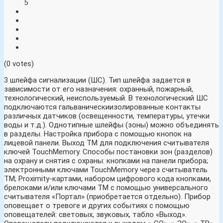
5
(0 votes)
3 шлейфа сигнализации (ШС). Тип шлейфа задается в
зависимости от его назначения: охранный, пожарный,
технологический, неиспользуемый. В технологический ШС
подключаются гальваническиизолированные контакты
различных датчиков (освещенности, температуры, утечки
воды и т.д.). Однотипные шлейфы (зоны) можно объединять
в разделы. Настройка прибора с помощью кнопок на
лицевой панели. Выход ТМ для подключения считывателя
ключей TouchMemory. Способы постановки зон (разделов)
на охрану и снятия с охраны: кнопками на панели прибора;
электронными ключами TouchMemory через считыватель
ТМ; Proximity-картами, набором цифрового кода кнопками,
брелоками и/или ключами ТМ с помощью универсального
считывателя «Портал» (приобретается отдельно). Прибор
оповещает о тревоге и других событиях с помощью
оповещателей: световых, звуковых, табло «Выход».