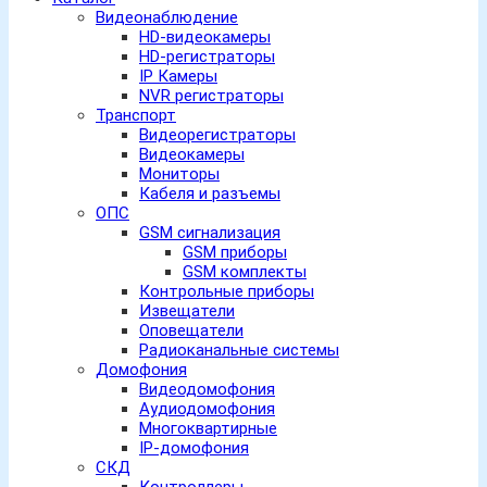
Видеонаблюдение
HD-видеокамеры
HD-регистраторы
IP Камеры
NVR регистраторы
Транспорт
Видеорегистраторы
Видеокамеры
Мониторы
Кабеля и разъемы
ОПС
GSM сигнализация
GSM приборы
GSM комплекты
Контрольные приборы
Извещатели
Оповещатели
Радиоканальные системы
Домофония
Видеодомофония
Аудиодомофония
Многоквартирные
IP-домофония
СКД