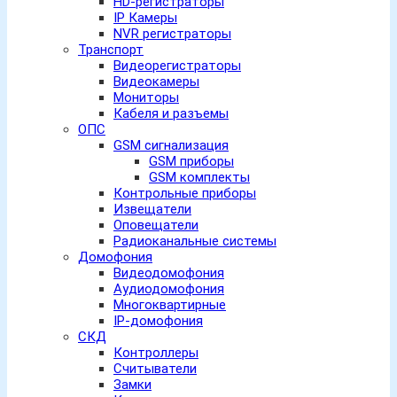
HD-регистраторы
IP Камеры
NVR регистраторы
Транспорт
Видеорегистраторы
Видеокамеры
Мониторы
Кабеля и разъемы
ОПС
GSM сигнализация
GSM приборы
GSM комплекты
Контрольные приборы
Извещатели
Оповещатели
Радиоканальные системы
Домофония
Видеодомофония
Аудиодомофония
Многоквартирные
IP-домофония
СКД
Контроллеры
Считыватели
Замки