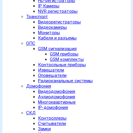
HD-регистраторы
IP Камеры
NVR регистраторы
Транспорт
Видеорегистраторы
Видеокамеры
Мониторы
Кабеля и разъемы
ОПС
GSM сигнализация
GSM приборы
GSM комплекты
Контрольные приборы
Извещатели
Оповещатели
Радиоканальные системы
Домофония
Видеодомофония
Аудиодомофония
Многоквартирные
IP-домофония
СКД
Контроллеры
Считыватели
Замки