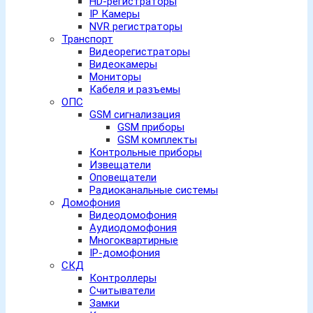
HD-регистраторы
IP Камеры
NVR регистраторы
Транспорт
Видеорегистраторы
Видеокамеры
Мониторы
Кабеля и разъемы
ОПС
GSM сигнализация
GSM приборы
GSM комплекты
Контрольные приборы
Извещатели
Оповещатели
Радиоканальные системы
Домофония
Видеодомофония
Аудиодомофония
Многоквартирные
IP-домофония
СКД
Контроллеры
Считыватели
Замки