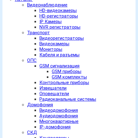
Видеонаблюдение
HD-видеокамеры
HD-регистраторы
IP Камеры
NVR регистраторы
Транспорт
Видеорегистраторы
Видеокамеры
Мониторы
Кабеля и разъемы
ОПС
GSM сигнализация
GSM приборы
GSM комплекты
Контрольные приборы
Извещатели
Оповещатели
Радиоканальные системы
Домофония
Видеодомофония
Аудиодомофония
Многоквартирные
IP-домофония
СКД