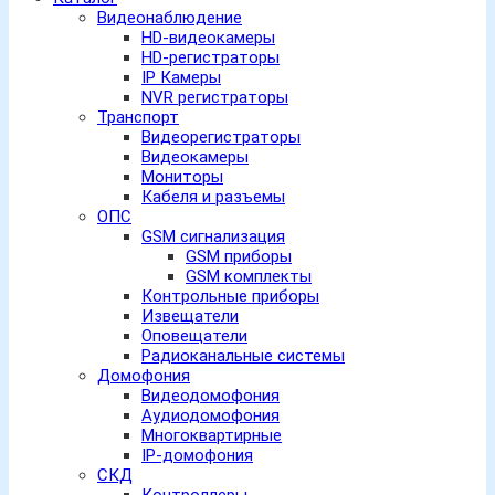
Видеонаблюдение
HD-видеокамеры
HD-регистраторы
IP Камеры
NVR регистраторы
Транспорт
Видеорегистраторы
Видеокамеры
Мониторы
Кабеля и разъемы
ОПС
GSM сигнализация
GSM приборы
GSM комплекты
Контрольные приборы
Извещатели
Оповещатели
Радиоканальные системы
Домофония
Видеодомофония
Аудиодомофония
Многоквартирные
IP-домофония
СКД