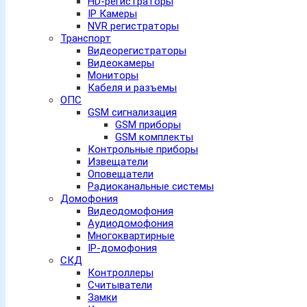
HD-регистраторы
IP Камеры
NVR регистраторы
Транспорт
Видеорегистраторы
Видеокамеры
Мониторы
Кабеля и разъемы
ОПС
GSM сигнализация
GSM приборы
GSM комплекты
Контрольные приборы
Извещатели
Оповещатели
Радиоканальные системы
Домофония
Видеодомофония
Аудиодомофония
Многоквартирные
IP-домофония
СКД
Контроллеры
Считыватели
Замки